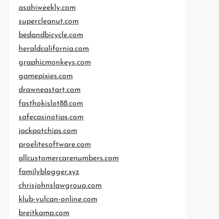
asahiweekly.com
supercleanut.com
bedandbicycle.com
heraldcalifornia.com
graphicmonkeys.com
gamepixies.com
drawneastart.com
fasthokislot88.com
safecasinotips.com
jackpotchips.com
proelitesoftware.com
allcustomercarenumbers.com
familyblogger.xyz
chrisjohnslawgroup.com
klub-vulcan-online.com
breitkamp.com