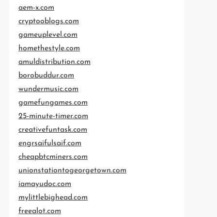
aem-x.com
cryptooblogs.com
gameuplevel.com
homethestyle.com
amuldistribution.com
borobuddur.com
wundermusic.com
gamefungames.com
25-minute-timer.com
creativefuntask.com
engrsaifulsaif.com
cheapbtcminers.com
unionstationtogeorgetown.com
iamayudoc.com
mylittlebighead.com
freealot.com