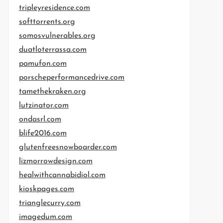
tripleyresidence.com
softtorrents.org
somosvulnerables.org
duatloterrassa.com
pamufon.com
porscheperformancedrive.com
tamethekraken.org
lutzinator.com
ondasrl.com
blife2016.com
glutenfreesnowboarder.com
lizmorrowdesign.com
healwithcannabidiol.com
kioskpages.com
trianglecurry.com
imagedum.com