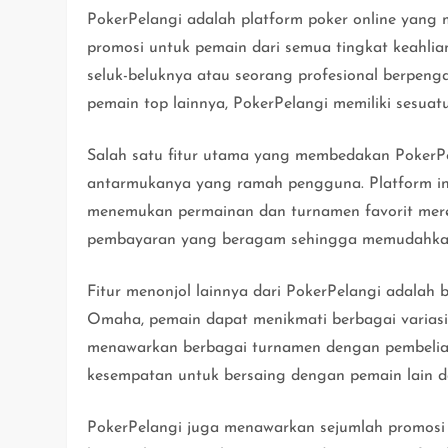
PokerPelangi adalah platform poker online yan
promosi untuk pemain dari semua tingkat keahli
seluk-beluknya atau seorang profesional berpen
pemain top lainnya, PokerPelangi memiliki sesua
Salah satu fitur utama yang membedakan PokerPel
antarmukanya yang ramah pengguna. Platform i
menemukan permainan dan turnamen favorit merek
pembayaran yang beragam sehingga memudahkan 
Fitur menonjol lainnya dari PokerPelangi adalah
Omaha, pemain dapat menikmati berbagai variasi po
menawarkan berbagai turnamen dengan pembelia
kesempatan untuk bersaing dengan pemain lain 
PokerPelangi juga menawarkan sejumlah promosi