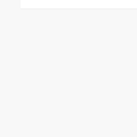
s
t
n
a
v
i
g
a
t
i