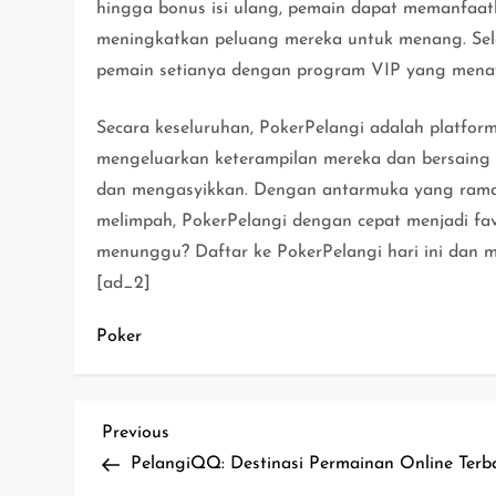
hingga bonus isi ulang, pemain dapat memanfaa
meningkatkan peluang mereka untuk menang. Sel
pemain setianya dengan program VIP yang menawar
Secara keseluruhan, PokerPelangi adalah platform
mengeluarkan keterampilan mereka dan bersaing
dan mengasyikkan. Dengan antarmuka yang rama
melimpah, PokerPelangi dengan cepat menjadi fa
menunggu? Daftar ke PokerPelangi hari ini dan 
[ad_2]
Poker
P
Previous
Previous
Post
PelangiQQ: Destinasi Permainan Online Terb
o