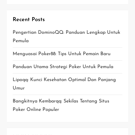
g
Recent Posts
a
Pengertian DominoQQ: Panduan Lengkap Untuk
t
Pemula
i
Menguasai Poker88: Tips Untuk Pemain Baru
o
Panduan Utama Strategi Poker Untuk Pemula
n
Lipoqq: Kunci Kesehatan Optimal Dan Panjang
Umur
Bangkitnya Kembarqq: Sekilas Tentang Situs
Poker Online Populer