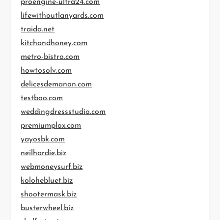
proengine-ultra24.com
lifewithoutlanyards.com
traida.net
kitchandhoney.com
metro-bistro.com
howtosolv.com
delicesdemanon.com
testboo.com
weddingdressstudio.com
premiumplox.com
yayosbk.com
neilhardie.biz
webmoneysurf.biz
kolohebluet.biz
shootermask.biz
busterwheel.biz