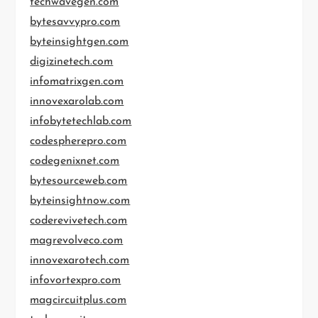
techwavegen.com
bytesavvypro.com
byteinsightgen.com
digizinetech.com
infomatrixgen.com
innovexarolab.com
infobytetechlab.com
codespherepro.com
codegenixnet.com
bytesourceweb.com
byteinsightnow.com
coderevivetech.com
magrevolveco.com
innovexarotech.com
infovortexpro.com
magcircuitplus.com