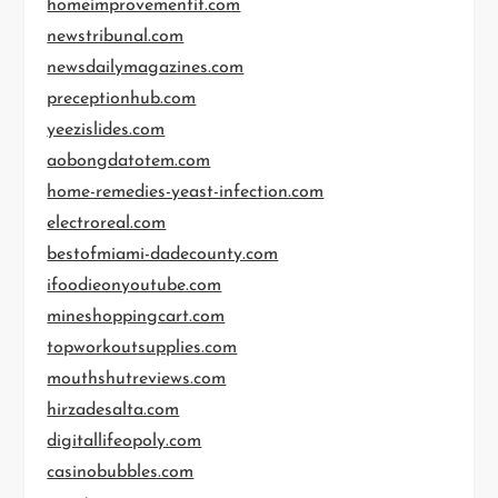
homeimprovementit.com
newstribunal.com
newsdailymagazines.com
preceptionhub.com
yeezislides.com
aobongdatotem.com
home-remedies-yeast-infection.com
electroreal.com
bestofmiami-dadecounty.com
ifoodieonyoutube.com
mineshoppingcart.com
topworkoutsupplies.com
mouthshutreviews.com
hirzadesalta.com
digitallifeopoly.com
casinobubbles.com