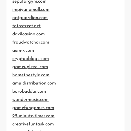
seputargym.com
impiyanamall.com
optguardian.com
totostreet.net
davilcasino.com
fraudwatchai.com
aem-x.com
cryptooblogs.com
gameuplevel.com
homethestyle.com
amuldistribution.com
borobuddur.com
wundermusic.com
gamefungames.com
25-minute-timer.com
creativefuntask.com