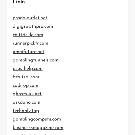
Links
prada-outlet.net
digigrowthpro.com
colttrickle.com
runnerpickfr.com
omnifuture.net
gamblingfunnels.com
pcos-help.com
btfutsal.com
codirop.com
ghosts-uk.net
askdono.com
techonly.top
gamblingcompete.com
businesssmagazine.com