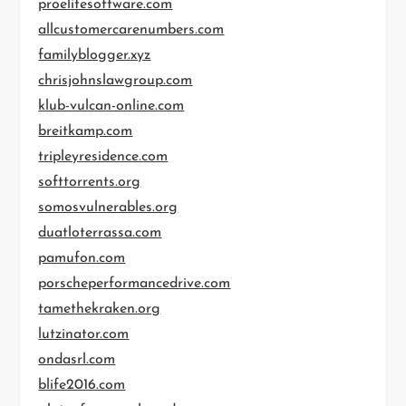
proelitesoftware.com
allcustomercarenumbers.com
familyblogger.xyz
chrisjohnslawgroup.com
klub-vulcan-online.com
breitkamp.com
tripleyresidence.com
softtorrents.org
somosvulnerables.org
duatloterrassa.com
pamufon.com
porscheperformancedrive.com
tamethekraken.org
lutzinator.com
ondasrl.com
blife2016.com