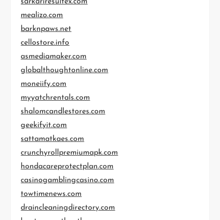
sarkariresultex.com
mealizo.com
barknpaws.net
cellostore.info
asmediamaker.com
globalthoughtonline.com
moneiify.com
myyatchrentals.com
shalomcandlestores.com
geekifyit.com
sattamatkaes.com
crunchyrollpremiumapk.com
hondacareprotectplan.com
casinogamblingcasino.com
towtimenews.com
draincleaningdirectory.com