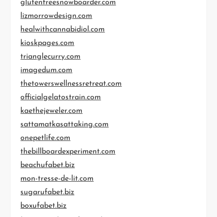
glutenfreesnowboarder.com
lizmorrowdesign.com
healwithcannabidiol.com
kioskpages.com
trianglecurry.com
imagedum.com
thetowerswellnessretreat.com
officialgelatostrain.com
kaethejeweler.com
sattamatkasattaking.com
onepetlife.com
thebillboardexperiment.com
beachufabet.biz
mon-tresse-de-lit.com
sugarufabet.biz
boxufabet.biz