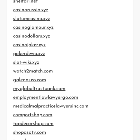
shelfari.net
casinorussia.xyz
slotumcasino.xyz
casinoglamour.xyz
casinodollars.xyz
casinojoker.xyz
pokerdewa.xyz
slot-wiki.xyz
watch2match.com
galenaseo.com
myglobaltrustbank.com
employmentlawlawyergo.com
medicalmalpracticelawyersinc.com
comportshop.com
topdecorshop.com
shopasotv.com