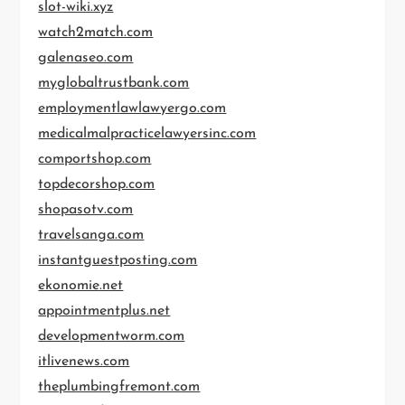
slot-wiki.xyz
watch2match.com
galenaseo.com
myglobaltrustbank.com
employmentlawlawyergo.com
medicalmalpracticelawyersinc.com
comportshop.com
topdecorshop.com
shopasotv.com
travelsanga.com
instantguestposting.com
ekonomie.net
appointmentplus.net
developmentworm.com
itlivenews.com
theplumbingfremont.com