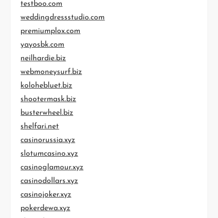
testboo.com
weddingdressstudio.com
premiumplox.com
yayosbk.com
neilhardie.biz
webmoneysurf.biz
kolohebluet.biz
shootermask.biz
busterwheel.biz
shelfari.net
casinorussia.xyz
slotumcasino.xyz
casinoglamour.xyz
casinodollars.xyz
casinojoker.xyz
pokerdewa.xyz