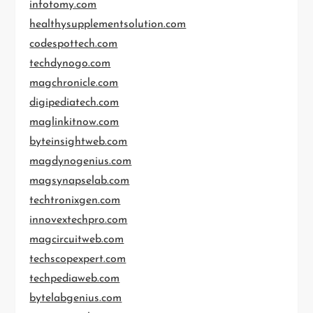
infotomy.com
healthysupplementsolution.com
codespottech.com
techdynogo.com
magchronicle.com
digipediatech.com
maglinkitnow.com
byteinsightweb.com
magdynogenius.com
magsynapselab.com
techtronixgen.com
innovextechpro.com
magcircuitweb.com
techscopexpert.com
techpediaweb.com
bytelabgenius.com