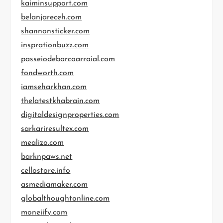
kaiminsupport.com
belanjareceh.com
shannonsticker.com
insprationbuzz.com
passeiodebarcoarraial.com
fondworth.com
iamseharkhan.com
thelatestkhabrain.com
digitaldesignproperties.com
sarkariresultex.com
mealizo.com
barknpaws.net
cellostore.info
asmediamaker.com
globalthoughtonline.com
moneiify.com