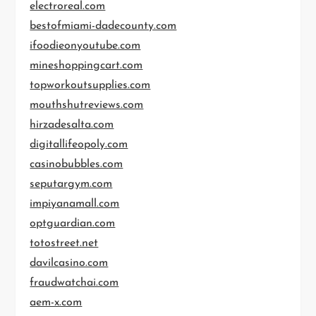
electroreal.com
bestofmiami-dadecounty.com
ifoodieonyoutube.com
mineshoppingcart.com
topworkoutsupplies.com
mouthshutreviews.com
hirzadesalta.com
digitallifeopoly.com
casinobubbles.com
seputargym.com
impiyanamall.com
optguardian.com
totostreet.net
davilcasino.com
fraudwatchai.com
aem-x.com