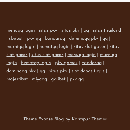
menuqq login
|
situs pkv
|
situs pkv
|
qq
|
situs thailand
|
sbobet
|
pkv qq
|
bandarqq
|
dominoqq pkv
|
qq
|
murniqq login
|
hematqq login
|
situs slot gacor
|
situs
slot gacor
|
situs slot gacor
|
menuqq login
|
murniqq
login
|
hematqq login
|
pkv games
|
bandarqq
|
dominoqq pkv
|
qq
|
situs pkv
|
slot deposit qris
|
majestibet
|
miyaqq
|
gajibet
|
pkv qq
Theme Expose Blog by
Kantipur Themes