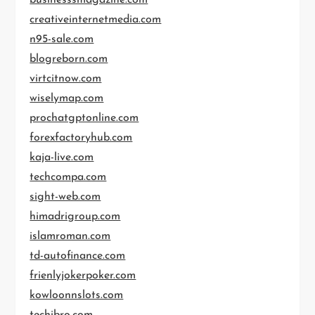
businesssmagazine.com
creativeinternetmedia.com
n95-sale.com
blogreborn.com
virtcitnow.com
wiselymap.com
prochatgptonline.com
forexfactoryhub.com
kaja-live.com
techcompa.com
sight-web.com
himadrigroup.com
islamroman.com
td-autofinance.com
frienlyjokerpoker.com
kowloonnslots.com