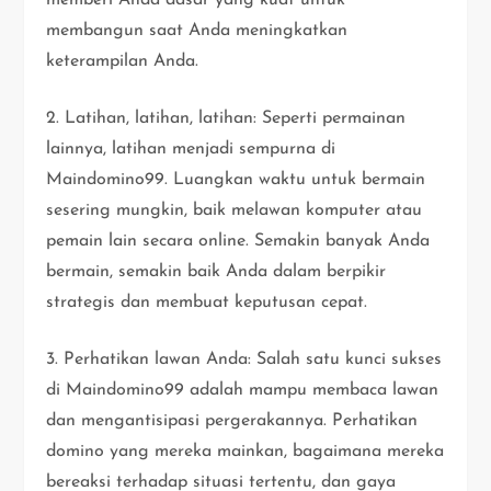
memberi Anda dasar yang kuat untuk
membangun saat Anda meningkatkan
keterampilan Anda.
2. Latihan, latihan, latihan: Seperti permainan
lainnya, latihan menjadi sempurna di
Maindomino99. Luangkan waktu untuk bermain
sesering mungkin, baik melawan komputer atau
pemain lain secara online. Semakin banyak Anda
bermain, semakin baik Anda dalam berpikir
strategis dan membuat keputusan cepat.
3. Perhatikan lawan Anda: Salah satu kunci sukses
di Maindomino99 adalah mampu membaca lawan
dan mengantisipasi pergerakannya. Perhatikan
domino yang mereka mainkan, bagaimana mereka
bereaksi terhadap situasi tertentu, dan gaya