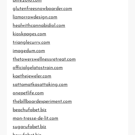
blife2016.com
glutenfreesnowboarder.com
lizmorrowdesign.com
healwithcannabidiol.com
kioskpages.com
trianglecurry.com
imagedum.com
thetowerswellnessretreat.com
officialgelatostrain.com
kaethejeweler.com
sattamatkasattaking.com
onepetlife.com
thebillboardexperiment.com
beachufabet.biz
mon-tresse-de-lit.com
sugarufabet.biz