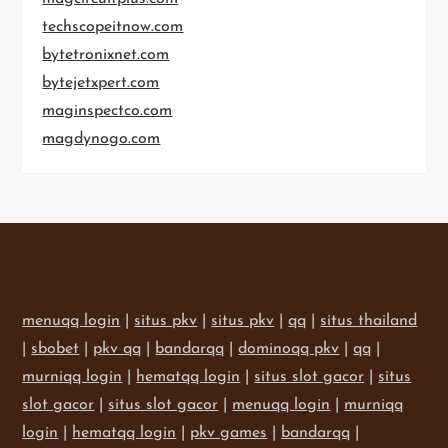
techscopeitnow.com
bytetronixnet.com
bytejetxpert.com
maginspectco.com
magdynogo.com
menuqq login
|
situs pkv
|
situs pkv
|
qq
|
situs thailand
|
sbobet
|
pkv qq
|
bandarqq
|
dominoqq pkv
|
qq
|
murniqq login
|
hematqq login
|
situs slot gacor
|
situs
slot gacor
|
situs slot gacor
|
menuqq login
|
murniqq
login
|
hematqq login
|
pkv games
|
bandarqq
|