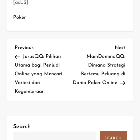
[ad_2]
Poker
P
Previous
Next
Previous
Next
Post
Post
JurusQQ: Pilihan
MainDominoQQ:
o
Utama bagi Penjudi
Dimana Strategi
Online yang Mencari
Bertemu Peluang di
s
Variasi dan
Dunia Poker Online
t
Kegembiraan
n
a
Search
v
SEARCH