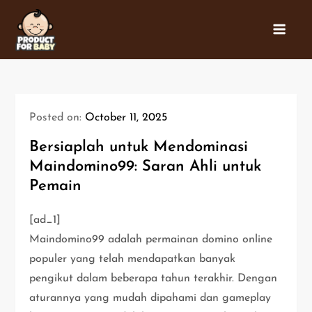
Skip
to
Kumpulan Situs Judi Online
Temukan kumpulan situs judi online terbaik yang
content
menggunakan server PKV Games berkualitas tinggi
Terbaik dengan Server
untuk memastikan pengalaman bermain yang lancar
PKV Games Berkualitas
dan aman.
Posted on:
October 11, 2025
Bersiaplah untuk Mendominasi
Maindomino99: Saran Ahli untuk
Pemain
[ad_1]
Maindomino99 adalah permainan domino online
populer yang telah mendapatkan banyak
pengikut dalam beberapa tahun terakhir. Dengan
aturannya yang mudah dipahami dan gameplay