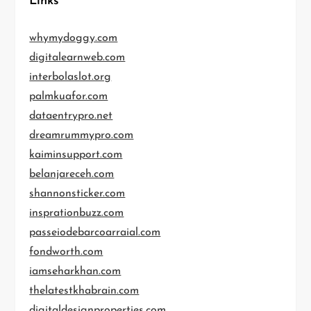
Links
whymydoggy.com
digitalearnweb.com
interbolaslot.org
palmkuafor.com
dataentrypro.net
dreamrummypro.com
kaiminsupport.com
belanjareceh.com
shannonsticker.com
insprationbuzz.com
passeiodebarcoarraial.com
fondworth.com
iamseharkhan.com
thelatestkhabrain.com
digitaldesignproperties.com