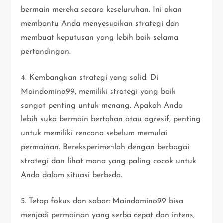
bermain mereka secara keseluruhan. Ini akan
membantu Anda menyesuaikan strategi dan
membuat keputusan yang lebih baik selama
pertandingan.
4. Kembangkan strategi yang solid: Di
Maindomino99, memiliki strategi yang baik
sangat penting untuk menang. Apakah Anda
lebih suka bermain bertahan atau agresif, penting
untuk memiliki rencana sebelum memulai
permainan. Bereksperimenlah dengan berbagai
strategi dan lihat mana yang paling cocok untuk
Anda dalam situasi berbeda.
5. Tetap fokus dan sabar: Maindomino99 bisa
menjadi permainan yang serba cepat dan intens,