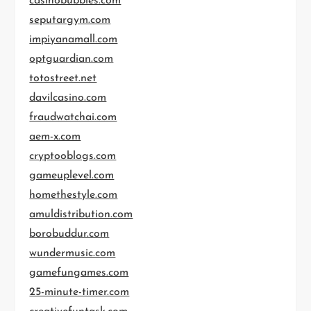
casinobubbles.com
seputargym.com
impiyanamall.com
optguardian.com
totostreet.net
davilcasino.com
fraudwatchai.com
aem-x.com
cryptooblogs.com
gameuplevel.com
homethestyle.com
amuldistribution.com
borobuddur.com
wundermusic.com
gamefungames.com
25-minute-timer.com