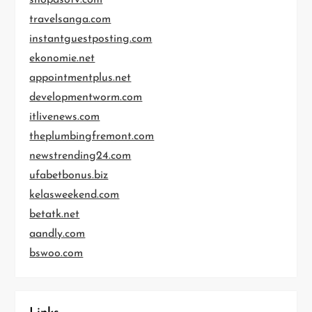
shopasotv.com
travelsanga.com
instantguestposting.com
ekonomie.net
appointmentplus.net
developmentworm.com
itlivenews.com
theplumbingfremont.com
newstrending24.com
ufabetbonus.biz
kelasweekend.com
betatk.net
aandly.com
bswoo.com