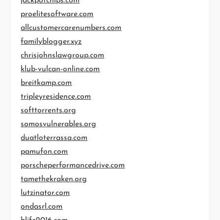
jackpotchips.com
proelitesoftware.com
allcustomercarenumbers.com
familyblogger.xyz
chrisjohnslawgroup.com
klub-vulcan-online.com
breitkamp.com
tripleyresidence.com
softtorrents.org
somosvulnerables.org
duatloterrassa.com
pamufon.com
porscheperformancedrive.com
tamethekraken.org
lutzinator.com
ondasrl.com