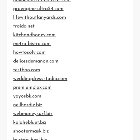
hollaendisches-viertel.com
proengine-ultra24.com
lifewithoutlanyards.com
traida.net
kitchandhoney.com
metro-bistro.com
howtosolv.com
delicesdemanon.com
testboo.com
weddingdressstudio.com
premiumplox.com
yayosbk.com
neilhardie.biz
webmoneysurf.biz
kolohebluet.biz
shootermask.biz