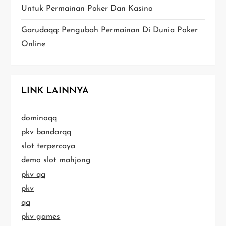
Untuk Permainan Poker Dan Kasino
Garudaqq: Pengubah Permainan Di Dunia Poker
Online
LINK LAINNYA
dominoqq
pkv bandarqq
slot terpercaya
demo slot mahjong
pkv qq
pkv
qq
pkv games