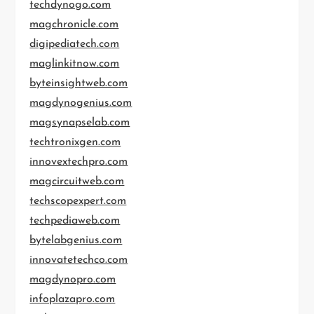
techdynogo.com
magchronicle.com
digipediatech.com
maglinkitnow.com
byteinsightweb.com
magdynogenius.com
magsynapselab.com
techtronixgen.com
innovextechpro.com
magcircuitweb.com
techscopexpert.com
techpediaweb.com
bytelabgenius.com
innovatetechco.com
magdynopro.com
infoplazapro.com