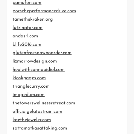
pamufon.com
porscheperformancedrive.com
tamethekraken.org
lutzinator.com
ondasrl.com
blife2016.com
glutenfreesnowboarder.com
lizmorrowdesign.com
healwithcannabidiol.com
kioskpages.com
trianglecurry.com
imagedum.com
thetowerswellnessretreat.com
officialgelatostrain.com
kaethejeweler.com
sattamatkasattaking.com