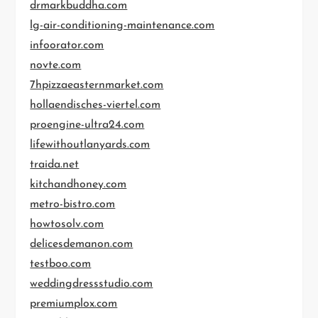
drmarkbuddha.com
lg-air-conditioning-maintenance.com
infoorator.com
novte.com
7hpizzaeasternmarket.com
hollaendisches-viertel.com
proengine-ultra24.com
lifewithoutlanyards.com
traida.net
kitchandhoney.com
metro-bistro.com
howtosolv.com
delicesdemanon.com
testboo.com
weddingdressstudio.com
premiumplox.com