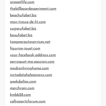
onepetlife.com
thebillboardexperiment.com
beachufabet.biz
mon-tresse-de-lit.com
sugarufabet.biz
boxufabet.biz
topgearautoservices.net
figurine-jouet.com
your-facebook-address.com
perroquet-ma-passion.com
modrenlivinghome.com
instadatahelpainews.com
geekdailies.com
merchrain.com
kmbb28.com
callreportsforum.com