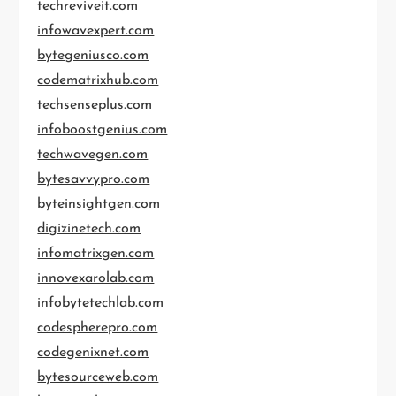
techreviveit.com
infowavexpert.com
bytegeniusco.com
codematrixhub.com
techsenseplus.com
infoboostgenius.com
techwavegen.com
bytesavvypro.com
byteinsightgen.com
digizinetech.com
infomatrixgen.com
innovexarolab.com
infobytetechlab.com
codespherepro.com
codegenixnet.com
bytesourceweb.com