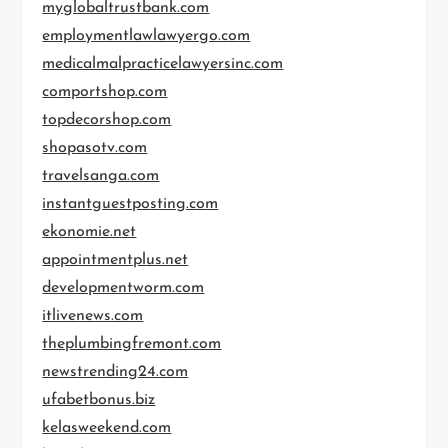
myglobaltrustbank.com
employmentlawlawyergo.com
medicalmalpracticelawyersinc.com
comportshop.com
topdecorshop.com
shopasotv.com
travelsanga.com
instantguestposting.com
ekonomie.net
appointmentplus.net
developmentworm.com
itlivenews.com
theplumbingfremont.com
newstrending24.com
ufabetbonus.biz
kelasweekend.com