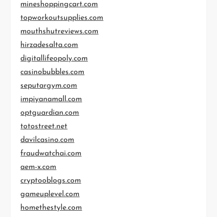
mineshoppingcart.com
topworkoutsupplies.com
mouthshutreviews.com
hirzadesalta.com
digitallifeopoly.com
casinobubbles.com
seputargym.com
impiyanamall.com
optguardian.com
totostreet.net
davilcasino.com
fraudwatchai.com
aem-x.com
cryptooblogs.com
gameuplevel.com
homethestyle.com