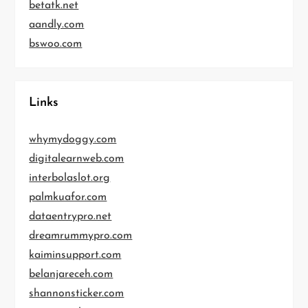
betatk.net
aandly.com
bswoo.com
Links
whymydoggy.com
digitalearnweb.com
interbolaslot.org
palmkuafor.com
dataentrypro.net
dreamrummypro.com
kaiminsupport.com
belanjareceh.com
shannonsticker.com