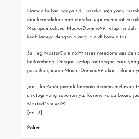
Namun bukan hanya skill mereka saja yang memb
dan kerendahan hati mereka juga membuat merek
Meskipun sukses, MasterDomino99 tetap rendah h
keahliannya dengan orang lain di komunitas.
Seiring MasterDomino99 terus mendominasi dunia
berkembang. Dengan setiap tantangan baru yang
pecahkan, nama MasterDomino99 akan selamanya
Jadi jika Anda pernah bermain domino melawan M
strategi yang sebenarnya. Karena kalau bicara j
MasterDomino99.
[ad_2]
Poker