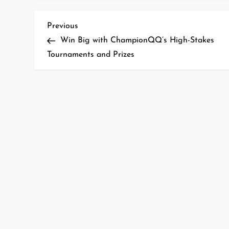
P
Previous
Previous
Post
Win Big with ChampionQQ’s High-Stakes
o
Tournaments and Prizes
s
t
n
a
v
i
g