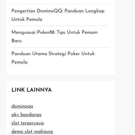
Pengertian DominoQQ: Panduan Lengkap
Untuk Pemula
Menguasai Poker88: Tips Untuk Pemain
Baru
Panduan Utama Strategi Poker Untuk
Pemula
LINK LAINNYA
dominoqq
pkv bandarqq
slot terpercaya
demo slot mahjong