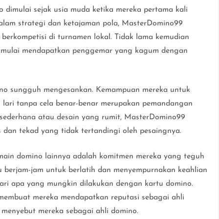
 dimulai sejak usia muda ketika mereka pertama kali
alam strategi dan ketajaman pola, MasterDomino99
berkompetisi di turnamen lokal. Tidak lama kemudian
n mulai mendapatkan penggemar yang kagum dengan
ino sungguh mengesankan. Kemampuan mereka untuk
 lari tanpa cela benar-benar merupakan pemandangan
ng sederhana atau desain yang rumit, MasterDomino99
 dan tekad yang tidak tertandingi oleh pesaingnya.
ain domino lainnya adalah komitmen mereka yang teguh
 berjam-jam untuk berlatih dan menyempurnakan keahlian
dari apa yang mungkin dilakukan dengan kartu domino.
 membuat mereka mendapatkan reputasi sebagai ahli
menyebut mereka sebagai ahli domino.