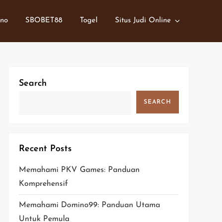
ino
SBOBET88
Togel
Situs Judi Online
mes Berkualitas
an pengalaman bermain yang lancar dan aman.
Search
SEARCH
Recent Posts
Memahami PKV Games: Panduan
Komprehensif
Memahami Domino99: Panduan Utama
Untuk Pemula