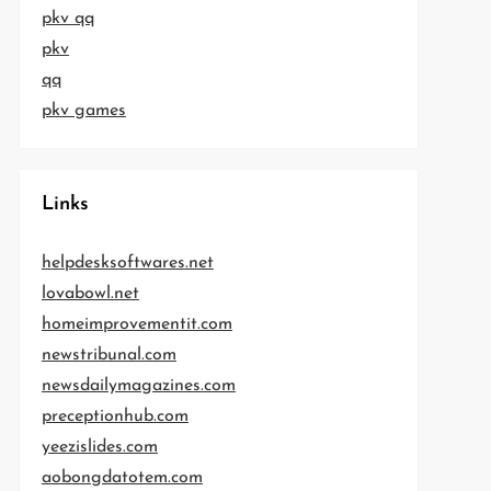
pkv qq
pkv
qq
pkv games
Links
helpdesksoftwares.net
lovabowl.net
homeimprovementit.com
newstribunal.com
newsdailymagazines.com
preceptionhub.com
yeezislides.com
aobongdatotem.com