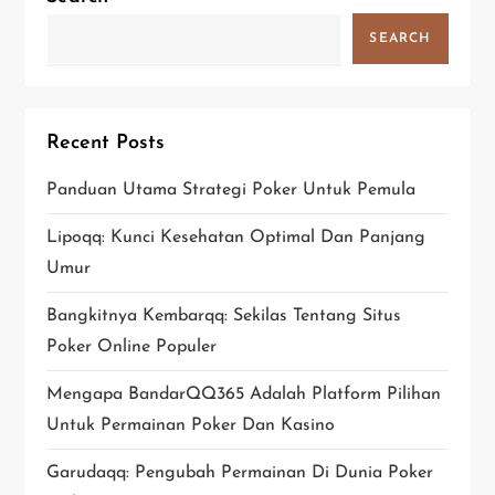
i
SEARCH
g
a
Recent Posts
t
Panduan Utama Strategi Poker Untuk Pemula
i
Lipoqq: Kunci Kesehatan Optimal Dan Panjang
o
Umur
Bangkitnya Kembarqq: Sekilas Tentang Situs
n
Poker Online Populer
Mengapa BandarQQ365 Adalah Platform Pilihan
Untuk Permainan Poker Dan Kasino
Garudaqq: Pengubah Permainan Di Dunia Poker