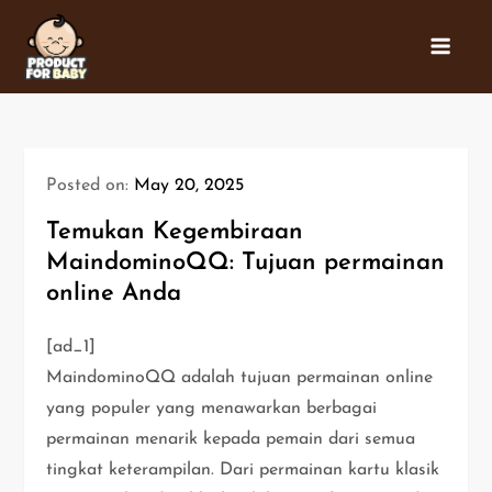
Skip
to
Kumpulan Situs Judi Online
Temukan kumpulan situs judi online terbaik yang
content
menggunakan server PKV Games berkualitas tinggi
Terbaik dengan Server
untuk memastikan pengalaman bermain yang lancar
PKV Games Berkualitas
dan aman.
Posted on:
May 20, 2025
Temukan Kegembiraan
MaindominoQQ: Tujuan permainan
online Anda
[ad_1]
MaindominoQQ adalah tujuan permainan online
yang populer yang menawarkan berbagai
permainan menarik kepada pemain dari semua
tingkat keterampilan. Dari permainan kartu klasik