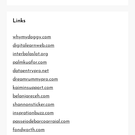
Links
whymydoggy.com
digitalearnweb.com
interbolaslot.org
palmkuafor.com
dataentrypro.net
dreamrummypro.com
kaiminsupport.com
belanjareceh.com
shannonsticker.com
insprationbuzz.com
passeiodebarcoarraial.com
fondworth.com