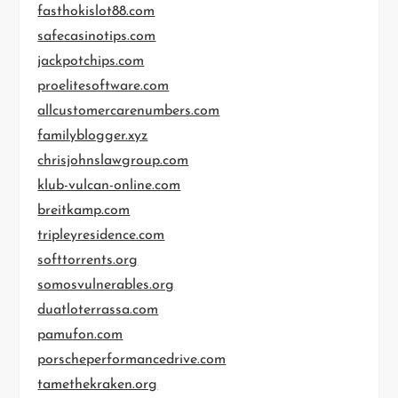
fasthokislot88.com
safecasinotips.com
jackpotchips.com
proelitesoftware.com
allcustomercarenumbers.com
familyblogger.xyz
chrisjohnslawgroup.com
klub-vulcan-online.com
breitkamp.com
tripleyresidence.com
softtorrents.org
somosvulnerables.org
duatloterrassa.com
pamufon.com
porscheperformancedrive.com
tamethekraken.org