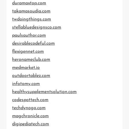
duramaxtop.com
takamasoudia.com
twdoingthings.com
stellabluedesignsco.com
paulsauthor.com
desirablecodeful.com
flexigennet.com
heronameclub.com
medmarket.io
outdoortablez.com
infotomy.com
healthysupplementsolution.com
codespottech.com
techdynogo.com
magchronicle.com
digipediatech.com