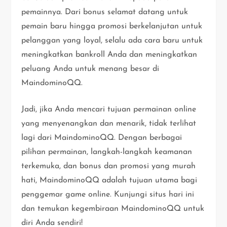
pemainnya. Dari bonus selamat datang untuk
pemain baru hingga promosi berkelanjutan untuk
pelanggan yang loyal, selalu ada cara baru untuk
meningkatkan bankroll Anda dan meningkatkan
peluang Anda untuk menang besar di
MaindominoQQ.
Jadi, jika Anda mencari tujuan permainan online
yang menyenangkan dan menarik, tidak terlihat
lagi dari MaindominoQQ. Dengan berbagai
pilihan permainan, langkah-langkah keamanan
terkemuka, dan bonus dan promosi yang murah
hati, MaindominoQQ adalah tujuan utama bagi
penggemar game online. Kunjungi situs hari ini
dan temukan kegembiraan MaindominoQQ untuk
diri Anda sendiri!