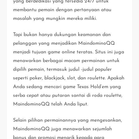
yang berdedikasi yang tersedia 24/7 untuk
membantu pemain dengan pertanyaan atau
masalah yang mungkin mereka miliki.
Tapi bukan hanya dukungan keamanan dan
pelanggan yang menjadikan MaindominoQQ
menjadi tujuan game online teratas. Situs ini juga
menawarkan berbagai macam permainan untuk
dipilih pemain, termasuk judul -judul populer
seperti poker, blackjack, slot, dan roulette. Apakah
Anda sedang mencari game Texas Hold’em yang
serba cepat atau putaran santai di roda roulette,
MaindominoQQ telah Anda liput.
Selain pilihan permainannya yang mengesankan,
MaindominoQQ juga menawarkan sejumlah
bonus dan promosi menarik kepada para