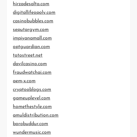
hirzadesalta.com
digitallifeopoly.com
casinobubbles.com
seputargym.com
impiyanamall.com
optguardian.com
totostreet.net
davilcasino.com
fraudwatchai.com
aem-x.com
cryptooblogs.com
gameuplevel.com
homethestyle.com
amuldistribution.com
borobuddur.com
wundermusic.com