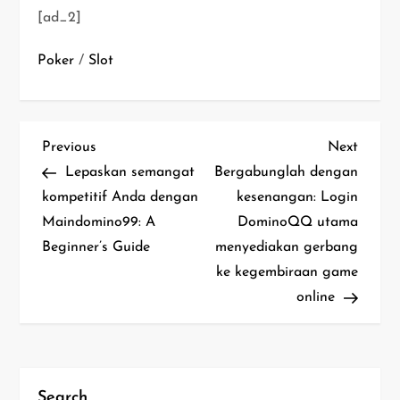
[ad_2]
Poker
/
Slot
P
Previous
Next
Previous
Next
Post
Post
Lepaskan semangat
Bergabunglah dengan
o
kompetitif Anda dengan
kesenangan: Login
Maindomino99: A
DominoQQ utama
s
Beginner’s Guide
menyediakan gerbang
t
ke kegembiraan game
online
n
a
v
Search